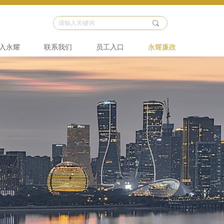
끠
入永耀
联系我们
员工入口
永耀廉政