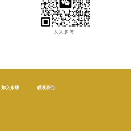
人 人 参 与
加入永耀
联系我们