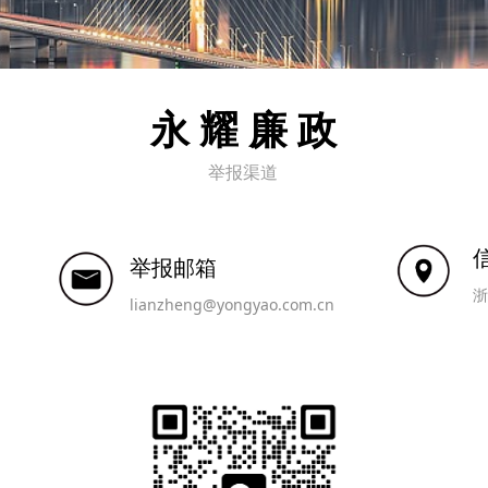
永 耀 廉 政
举报渠道
举报邮箱
浙
lianzheng@yongyao.com.cn