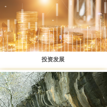
按钮
投资发展
按钮