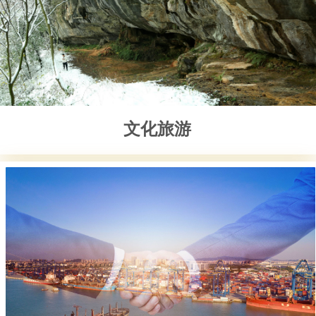
文化旅游
按钮