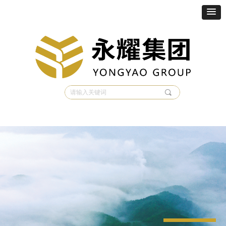
끠
首页
走进永耀
核心业务
新闻中心
加入永耀
联系我们
员工入口
永耀廉政